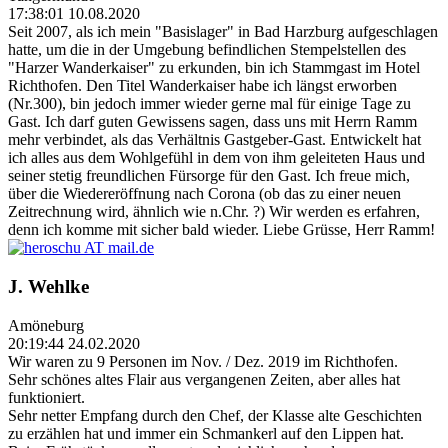
17:38:01 10.08.2020
Seit 2007, als ich mein "Basislager" in Bad Harzburg aufgeschlagen
hatte, um die in der Umgebung befindlichen Stempelstellen des
"Harzer Wanderkaiser" zu erkunden, bin ich Stammgast im Hotel
Richthofen. Den Titel Wanderkaiser habe ich längst erworben
(Nr.300), bin jedoch immer wieder gerne mal für einige Tage zu
Gast. Ich darf guten Gewissens sagen, dass uns mit Herrn Ramm
mehr verbindet, als das Verhältnis Gastgeber-Gast. Entwickelt hat
ich alles aus dem Wohlgefühl in dem von ihm geleiteten Haus und
seiner stetig freundlichen Fürsorge für den Gast. Ich freue mich,
über die Wiedereröffnung nach Corona (ob das zu einer neuen
Zeitrechnung wird, ähnlich wie n.Chr. ?) Wir werden es erfahren,
denn ich komme mit sicher bald wieder. Liebe Grüsse, Herr Ramm!
J. Wehlke
Amöneburg
20:19:44 24.02.2020
Wir waren zu 9 Personen im Nov. / Dez. 2019 im Richthofen.
Sehr schönes altes Flair aus vergangenen Zeiten, aber alles hat
funktioniert.
Sehr netter Empfang durch den Chef, der Klasse alte Geschichten
zu erzählen hat und immer ein Schmankerl auf den Lippen hat.